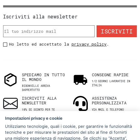
Iscriviti alla newsletter
ISCRIVITI
Ho letto ed accettato la
privacy policy
.
SPEDIAMO IN TUTTO
CONSEGNE RAPIDE
IL MONDO
1/2 GIORNI LAVORATIVI IN
ITALIA
BIDONVILLE ARRIVA
DAPPERTUTTO
ISCRIVITI ALLA
ASSISTENZA
NEWSLETTER
PERSONALIZZATA
10% DI SCONTO PER TE
VIA MAIL E TELEFONO
Impostazioni privacy e cookie
Utilizziamo tecnologie, quali i cookie, per garantire le funzionalità
tecniche e per misurare le prestazioni del sito al fine di fornirti
una migliore esperienza di navigazione. Se clicchi su “Accetta”,