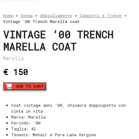
Home
>
Donna
>
Abbigliamento
>
Cappotti e Trench
>
Vintage ’00 Trench Marella coat
VINTAGE ’00 TRENCH
MARELLA COAT
Marella
€ 150
Vintage
ADD TO CART
'00
Trench
Marella
Coat vintage anni '00, chiusura doppiopetto con
coat
cinta in vita
quantity
Marca: Marella
Periodo: '00
Taglia: 42
Tessuto: Mohair e Pura Lana Vergine