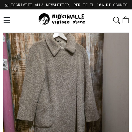
ISCRIVITI ALLA NEWSLETTER, PER TE IL 10% DI SCONTO
☰
Shop
Chi
Siamo
Sostenibilità
Servizi
Contatti
Gift
Card
Newsletter
Termini
e
Condizioni
Spedizioni