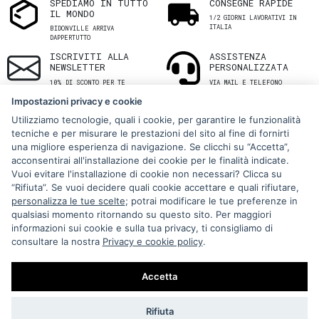
SPEDIAMO IN TUTTO
CONSEGNE RAPIDE
IL MONDO
1/2 GIORNI LAVORATIVI IN
ITALIA
BIDONVILLE ARRIVA
DAPPERTUTTO
ISCRIVITI ALLA
ASSISTENZA
NEWSLETTER
PERSONALIZZATA
10% DI SCONTO PER TE
VIA MAIL E TELEFONO
Impostazioni privacy e cookie
Utilizziamo tecnologie, quali i cookie, per garantire le funzionalità
tecniche e per misurare le prestazioni del sito al fine di fornirti
una migliore esperienza di navigazione. Se clicchi su “Accetta”,
acconsentirai all'installazione dei cookie per le finalità indicate.
Vuoi evitare l'installazione di cookie non necessari? Clicca su
“Rifiuta”. Se vuoi decidere quali cookie accettare e quali rifiutare,
Via Melo 224/a, Bari, Italy, 70121
personalizza le tue scelte
; potrai modificare le tue preferenze in
qualsiasi momento ritornando su questo sito. Per maggiori
+39 080 990 5699
informazioni sui cookie e sulla tua privacy, ti consigliamo di
P.IVA: 05921860721
consultare la nostra
Privacy e cookie policy
.
Impostazioni Cookie
Accetta
Rifiuta