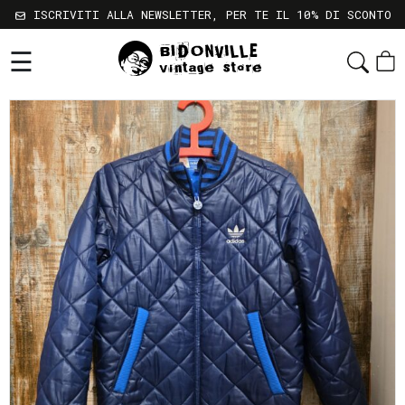
ISCRIVITI ALLA NEWSLETTER, PER TE IL 10% DI SCONTO
☰
Shop
Chi
Siamo
Sostenibilità
Servizi
Contatti
Gift
Card
Newsletter
Termini
e
Condizioni
Spedizioni