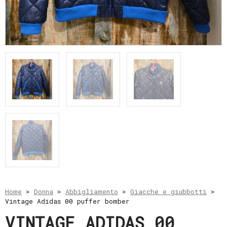
e
resi
Metodi
di
pagamento
Privacy
Policy
Il
mio
account
Home
>
Donna
>
Abbigliamento
>
Giacche e giubbotti
>
Vintage Adidas 00 puffer bomber
VINTAGE ADIDAS 00