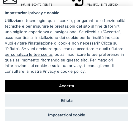
10% DI SCONTO PER TE
VIA MAIL E TELEFONO
Impostazioni privacy e cookie
Utilizziamo tecnologie, quali i cookie, per garantire le funzionalità
tecniche e per misurare le prestazioni del sito al fine di fornirti
una migliore esperienza di navigazione. Se clicchi su “Accetta”,
acconsentirai all'installazione dei cookie per le finalità indicate.
Vuoi evitare l'installazione di cookie non necessari? Clicca su
“Rifiuta”. Se vuoi decidere quali cookie accettare e quali rifiutare,
Via Melo 224/a, Bari, Italy, 70121
personalizza le tue scelte
; potrai modificare le tue preferenze in
qualsiasi momento ritornando su questo sito. Per maggiori
+39 080 990 5699
informazioni sui cookie e sulla tua privacy, ti consigliamo di
P.IVA: 05921860721
consultare la nostra
Privacy e cookie policy
.
Impostazioni Cookie
Accetta
Rifiuta
Impostazioni cookie