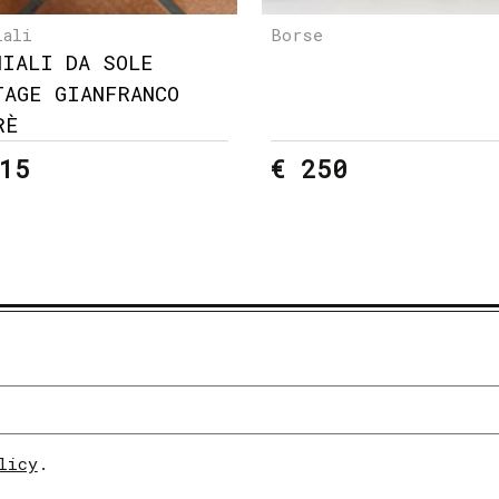
iali
Borse
HIALI DA SOLE
TAGE GIANFRANCO
RÈ
15
€ 250
licy
.