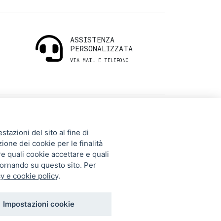
ASSISTENZA
PERSONALIZZATA
VIA MAIL E TELEFONO
INFORMAZIONI
tazioni del sito al fine di
UTILI
zione dei cookie per le finalità
re quali cookie accettare e quali
tornando su questo sito. Per
Storia
y e cookie policy
.
Gift Card
Contatti
Impostazioni cookie