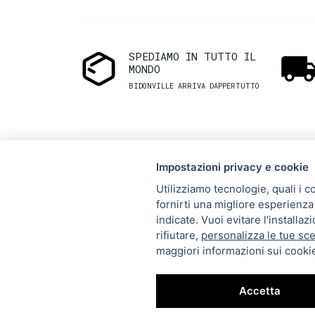
SPEDIAMO IN TUTTO IL
MONDO
BIDONVILLE ARRIVA DAPPERTUTTO
Impostazioni privacy e cookie
Utilizziamo tecnologie, quali i c
fornirti una migliore esperienza 
Via Melo 224/a, Bari, Italy,
indicate. Vuoi evitare l'installa
rifiutare,
personalizza le tue sce
70121
maggiori informazioni sui cookie
+39 080 990 5699
P.IVA: 05921860721
Accetta