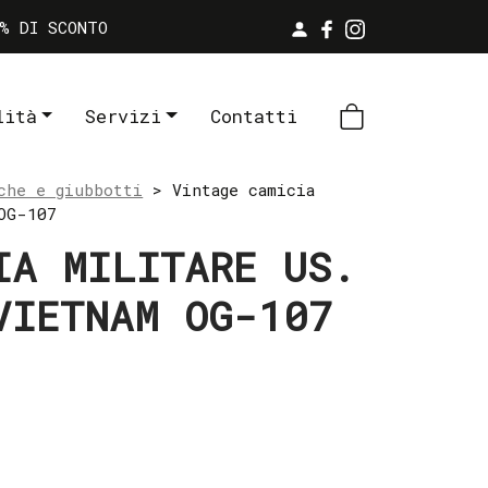
% DI SCONTO
lità
Servizi
Contatti
che e giubbotti
> Vintage camicia
OG-107
IA MILITARE US.
VIETNAM OG-107