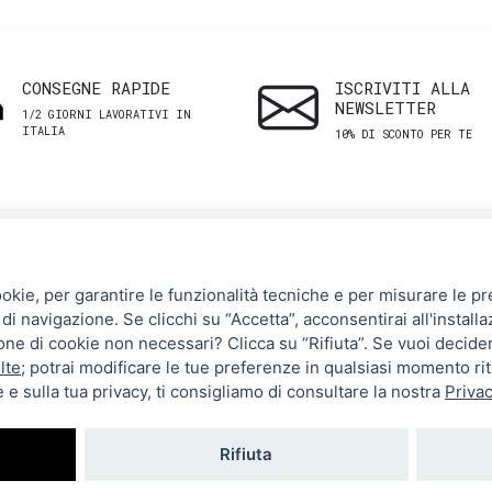
CONSEGNE RAPIDE
ISCRIVITI ALLA
NEWSLETTER
1/2 GIORNI LAVORATIVI IN
ITALIA
10% DI SCONTO PER TE
SHOP
ASSISTENZA
ookie, per garantire le funzionalità tecniche e per misurare le pres
CLIENTI
di navigazione. Se clicchi su “Accetta”, acconsentirai all'installa
Uomo
zione di cookie non necessari? Clicca su “Rifiuta”. Se vuoi decide
Termini e Condizioni
Donna
lte
; potrai modificare le tue preferenze in qualsiasi momento ri
 e sulla tua privacy, ti consigliamo di consultare la nostra
Privac
Spedizioni e resi
Brand
Metodi di pagamento
Tutti i prodotti
Rifiuta
Privacy Policy