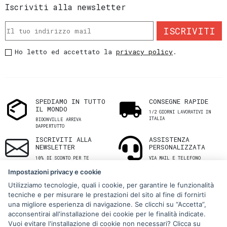
Iscriviti alla newsletter
ISCRIVITI
Ho letto ed accettato la
privacy policy
.
SPEDIAMO IN TUTTO
CONSEGNE RAPIDE
IL MONDO
1/2 GIORNI LAVORATIVI IN
ITALIA
BIDONVILLE ARRIVA
DAPPERTUTTO
ISCRIVITI ALLA
ASSISTENZA
NEWSLETTER
PERSONALIZZATA
10% DI SCONTO PER TE
VIA MAIL E TELEFONO
Impostazioni privacy e cookie
Utilizziamo tecnologie, quali i cookie, per garantire le funzionalità
tecniche e per misurare le prestazioni del sito al fine di fornirti
una migliore esperienza di navigazione. Se clicchi su “Accetta”,
acconsentirai all'installazione dei cookie per le finalità indicate.
Vuoi evitare l'installazione di cookie non necessari? Clicca su