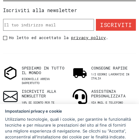
Iscriviti alla newsletter
ISCRIVITI
Ho letto ed accettato la
privacy policy
.
SPEDIAMO IN TUTTO
CONSEGNE RAPIDE
IL MONDO
1/2 GIORNI LAVORATIVI IN
ITALIA
BIDONVILLE ARRIVA
DAPPERTUTTO
ISCRIVITI ALLA
ASSISTENZA
NEWSLETTER
PERSONALIZZATA
10% DI SCONTO PER TE
VIA MAIL E TELEFONO
Impostazioni privacy e cookie
Utilizziamo tecnologie, quali i cookie, per garantire le funzionalità
tecniche e per misurare le prestazioni del sito al fine di fornirti
una migliore esperienza di navigazione. Se clicchi su “Accetta”,
acconsentirai all'installazione dei cookie per le finalità indicate.