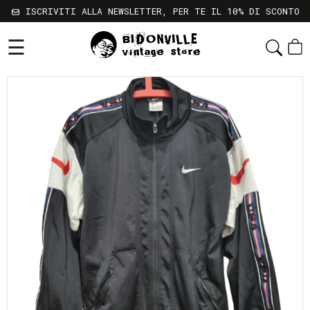
ISCRIVITI ALLA NEWSLETTER, PER TE IL 10% DI SCONTO
☰
Shop
Chi
Siamo
Sostenibilità
Servizi
Contatti
Gift
Card
Newsletter
Termini
e
Condizioni
Spedizioni