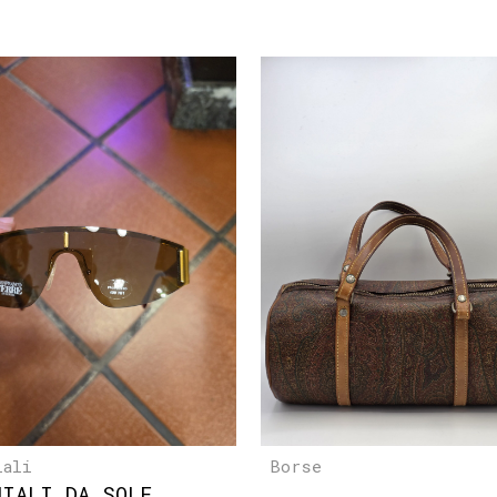
iali
Borse
HIALI DA SOLE