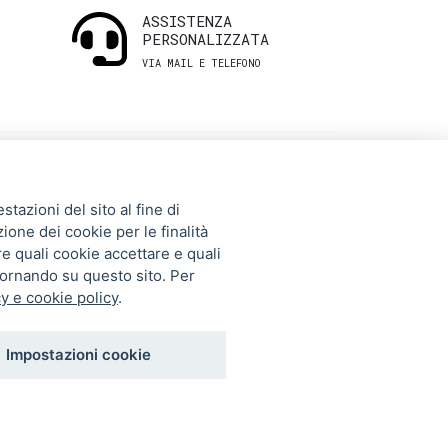
ASSISTENZA
PERSONALIZZATA
VIA MAIL E TELEFONO
INFORMAZIONI
tazioni del sito al fine di
UTILI
zione dei cookie per le finalità
re quali cookie accettare e quali
tornando su questo sito. Per
Storia
y e cookie policy
.
Gift Card
Contatti
Impostazioni cookie