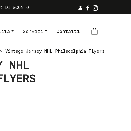
% DI SCONTO
lità
Servizi
Contatti
> Vintage Jersey NHL Philadelphia Flyers
Y NHL
FLYERS