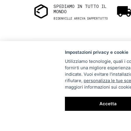
SPEDIAMO IN TUTTO IL
MONDO
BIDONVILLE ARRIVA DAPPERTUTTO
Impostazioni privacy e cookie
Utilizziamo tecnologie, quali i c
fornirti una migliore esperienza 
Via Melo 224/a, Bari, Italy,
indicate. Vuoi evitare l'installa
rifiutare,
personalizza le tue sce
70121
maggiori informazioni sui cookie
+39 080 990 5699
P.IVA: 05921860721
Accetta