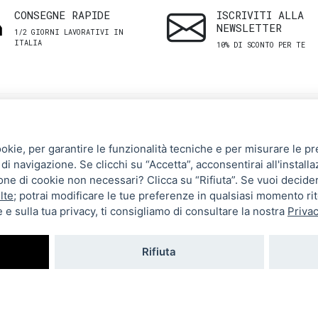
CONSEGNE RAPIDE
ISCRIVITI ALLA
NEWSLETTER
1/2 GIORNI LAVORATIVI IN
ITALIA
10% DI SCONTO PER TE
SHOP
ASSISTENZA
ookie, per garantire le funzionalità tecniche e per misurare le pres
CLIENTI
di navigazione. Se clicchi su “Accetta”, acconsentirai all'installa
Uomo
zione di cookie non necessari? Clicca su “Rifiuta”. Se vuoi decide
Termini e Condizioni
Donna
lte
; potrai modificare le tue preferenze in qualsiasi momento ri
 e sulla tua privacy, ti consigliamo di consultare la nostra
Privac
Spedizioni e resi
Brand
Metodi di pagamento
Tutti i prodotti
Rifiuta
Privacy Policy
Impostazioni cookie