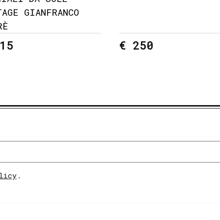
TAGE GIANFRANCO
RÈ
15
€ 250
licy
.