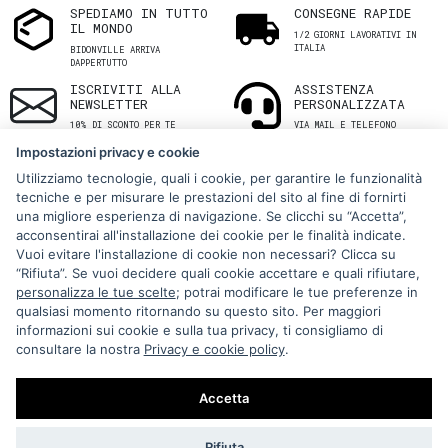
SPEDIAMO IN TUTTO
CONSEGNE RAPIDE
IL MONDO
1/2 GIORNI LAVORATIVI IN
ITALIA
BIDONVILLE ARRIVA
DAPPERTUTTO
ISCRIVITI ALLA
ASSISTENZA
NEWSLETTER
PERSONALIZZATA
10% DI SCONTO PER TE
VIA MAIL E TELEFONO
Impostazioni privacy e cookie
Utilizziamo tecnologie, quali i cookie, per garantire le funzionalità
tecniche e per misurare le prestazioni del sito al fine di fornirti
una migliore esperienza di navigazione. Se clicchi su “Accetta”,
acconsentirai all'installazione dei cookie per le finalità indicate.
Vuoi evitare l'installazione di cookie non necessari? Clicca su
“Rifiuta”. Se vuoi decidere quali cookie accettare e quali rifiutare,
Via Melo 224/a, Bari, Italy, 70121
personalizza le tue scelte
; potrai modificare le tue preferenze in
qualsiasi momento ritornando su questo sito. Per maggiori
+39 080 990 5699
informazioni sui cookie e sulla tua privacy, ti consigliamo di
P.IVA: 05921860721
consultare la nostra
Privacy e cookie policy
.
Impostazioni Cookie
Accetta
Rifiuta