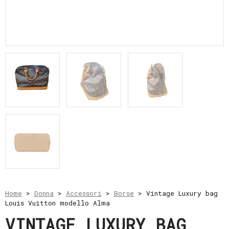
e
resi
Metodi
di
pagamento
Privacy
Policy
Il
mio
account
Home
>
Donna
>
Accessori
>
Borse
> Vintage Luxury bag
Louis Vuitton modello Alma
VINTAGE LUXURY BAG