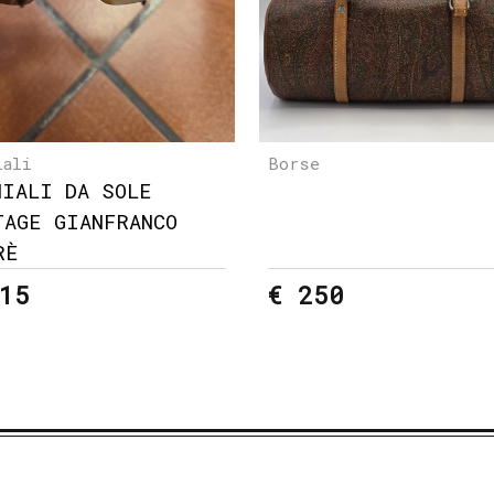
iali
Borse
HIALI DA SOLE
TAGE GIANFRANCO
RÈ
15
€ 250