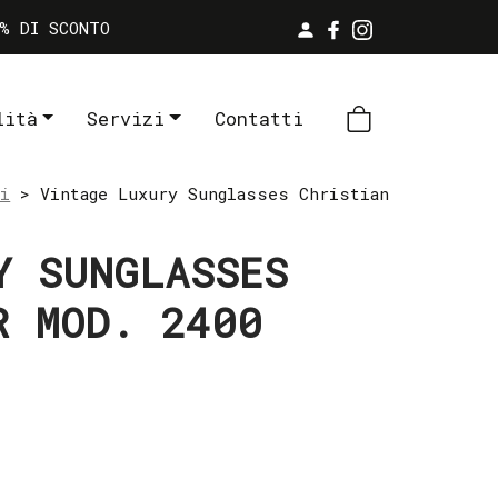
% DI SCONTO
lità
Servizi
Contatti
li
> Vintage Luxury Sunglasses Christian
Y SUNGLASSES
R MOD. 2400