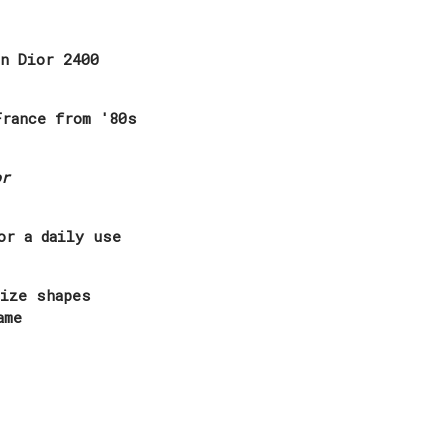
an Dior 2400
France from '80s
or
or a daily use
size shapes
ame