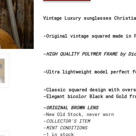
Luxury
Sunglasses
Christian
Vintage Luxury sunglasses Christi
Dior
Mod.
2400
-Original vintage squared made in 
quantity
-
HIGH QUALITY POLYMER FRAME by Di
-Ultra lightweight model perfect f
-Classic squared design with over
-Elegant bicolor Black and Gold fr
-
ORIGINAL BROWN LENS
-New Old Stock, never worn
-
COLLECTOR'S ITEM
-
MINT CONDITIONS
-1 in stock