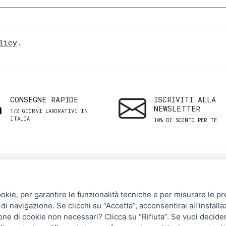
licy
.
CONSEGNE RAPIDE
ISCRIVITI ALLA
NEWSLETTER
1/2 GIORNI LAVORATIVI IN
ITALIA
10% DI SCONTO PER TE
SHOP
ASSISTENZA
ookie, per garantire le funzionalità tecniche e per misurare le pres
CLIENTI
di navigazione. Se clicchi su “Accetta”, acconsentirai all'installa
Uomo
zione di cookie non necessari? Clicca su “Rifiuta”. Se vuoi decide