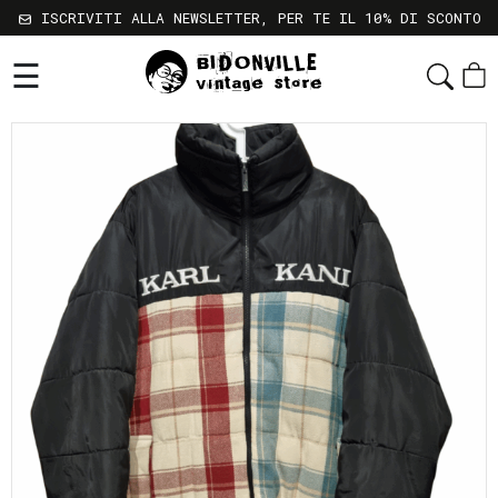
ISCRIVITI ALLA NEWSLETTER, PER TE IL 10% DI SCONTO
☰
Shop
Chi
Siamo
Sostenibilità
Servizi
Contatti
Gift
Card
Newsletter
Termini
e
Condizioni
Spedizioni