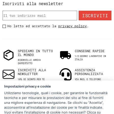
Iscriviti alla newsletter
ISCRIVITI
Ho letto ed accettato la
privacy policy
.
SPEDIAMO IN TUTTO
CONSEGNE RAPIDE
IL MONDO
1/2 GIORNI LAVORATIVI IN
ITALIA
BIDONVILLE ARRIVA
DAPPERTUTTO
ISCRIVITI ALLA
ASSISTENZA
NEWSLETTER
PERSONALIZZATA
10% DI SCONTO PER TE
VIA MAIL E TELEFONO
Impostazioni privacy e cookie
Utilizziamo tecnologie, quali i cookie, per garantire le funzionalità
tecniche e per misurare le prestazioni del sito al fine di fornirti
una migliore esperienza di navigazione. Se clicchi su “Accetta”,
acconsentirai all'installazione dei cookie per le finalità indicate.
Vuoi evitare l'installazione di cookie non necessari? Clicca su