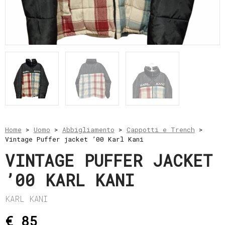
e
resi
Metodi
di
pagamento
Privacy
Policy
Il
mio
account
Home
>
Uomo
>
Abbigliamento
>
Cappotti e Trench
>
Vintage Puffer jacket ’00 Karl Kani
VINTAGE PUFFER JACKET
’00 KARL KANI
KARL KANI
€ 85