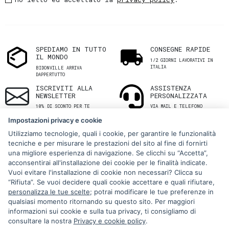
SPEDIAMO IN TUTTO
CONSEGNE RAPIDE
IL MONDO
1/2 GIORNI LAVORATIVI IN
ITALIA
BIDONVILLE ARRIVA
DAPPERTUTTO
ISCRIVITI ALLA
ASSISTENZA
NEWSLETTER
PERSONALIZZATA
10% DI SCONTO PER TE
VIA MAIL E TELEFONO
Impostazioni privacy e cookie
Utilizziamo tecnologie, quali i cookie, per garantire le funzionalità
tecniche e per misurare le prestazioni del sito al fine di fornirti
una migliore esperienza di navigazione. Se clicchi su “Accetta”,
acconsentirai all'installazione dei cookie per le finalità indicate.
Vuoi evitare l'installazione di cookie non necessari? Clicca su
“Rifiuta”. Se vuoi decidere quali cookie accettare e quali rifiutare,
Via Melo 224/a, Bari, Italy, 70121
personalizza le tue scelte
; potrai modificare le tue preferenze in
qualsiasi momento ritornando su questo sito. Per maggiori
+39 080 990 5699
informazioni sui cookie e sulla tua privacy, ti consigliamo di
P.IVA: 05921860721
consultare la nostra
Privacy e cookie policy
.