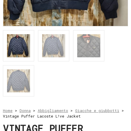
e
resi
Metodi
di
pagamento
Privacy
Policy
Il
mio
account
Home
>
Donna
>
Abbigliamento
>
Giacche e giubbotti
>
Vintage Puffer Lacoste L!ve Jacket
VINTAGE PUFFER