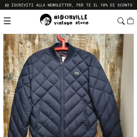
ISCRIVITI ALLA NEWSLETTER, PER TE IL 10% DI SCONTO
☰
Shop
Chi
Siamo
Sostenibilità
Servizi
Contatti
Gift
Card
Newsletter
Termini
e
Condizioni
Spedizioni