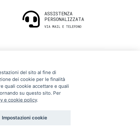
ASSISTENZA
PERSONALIZZATA
VIA MAIL E TELEFONO
INFORMAZIONI
tazioni del sito al fine di
UTILI
zione dei cookie per le finalità
re quali cookie accettare e quali
tornando su questo sito. Per
Storia
y e cookie policy
.
Gift Card
Contatti
Impostazioni cookie