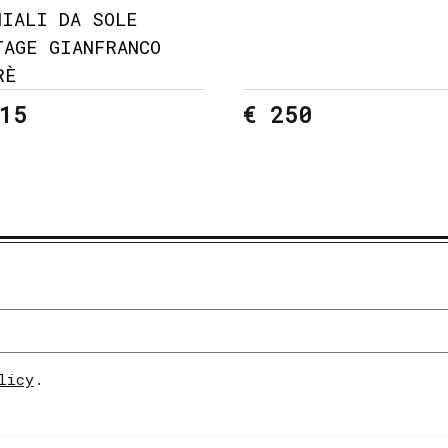
HIALI DA SOLE
TAGE GIANFRANCO
RÈ
15
€ 250
licy
.