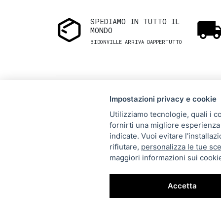
SPEDIAMO IN TUTTO IL
MONDO
BIDONVILLE ARRIVA DAPPERTUTTO
Impostazioni privacy e cookie
Utilizziamo tecnologie, quali i c
fornirti una migliore esperienza 
Via Melo 224/a, Bari, Italy,
indicate. Vuoi evitare l'installa
rifiutare,
personalizza le tue sce
70121
maggiori informazioni sui cookie
+39 080 990 5699
P.IVA: 05921860721
Accetta