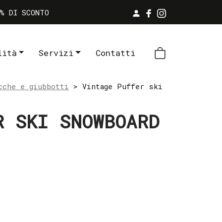
% DI SCONTO
lità
Servizi
Contatti
cche e giubbotti
> Vintage Puffer ski
R SKI SNOWBOARD