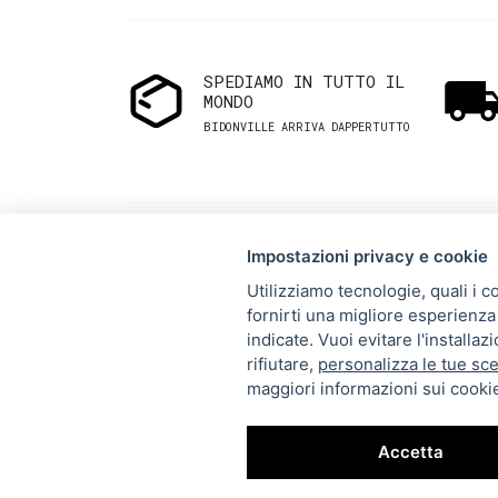
SPEDIAMO IN TUTTO IL
MONDO
BIDONVILLE ARRIVA DAPPERTUTTO
Impostazioni privacy e cookie
Utilizziamo tecnologie, quali i c
fornirti una migliore esperienza 
Via Melo 224/a, Bari, Italy,
indicate. Vuoi evitare l'installa
rifiutare,
personalizza le tue sce
70121
maggiori informazioni sui cookie
+39 080 990 5699
P.IVA: 05921860721
Accetta