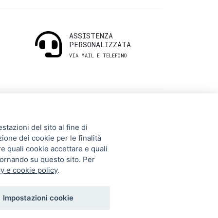
ASSISTENZA
PERSONALIZZATA
VIA MAIL E TELEFONO
INFORMAZIONI
tazioni del sito al fine di
UTILI
zione dei cookie per le finalità
re quali cookie accettare e quali
tornando su questo sito. Per
Storia
y e cookie policy
.
Gift Card
Contatti
Impostazioni cookie