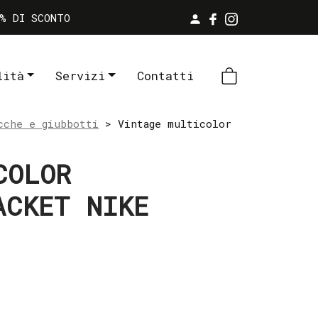
% DI SCONTO
lità
Servizi
Contatti
cche e giubbotti
> Vintage multicolor
COLOR
ACKET NIKE