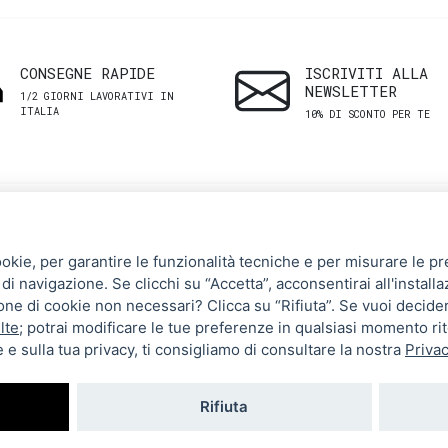
CONSEGNE RAPIDE
ISCRIVITI ALLA
NEWSLETTER
1/2 GIORNI LAVORATIVI IN
ITALIA
10% DI SCONTO PER TE
SHOP
ASSISTENZA
ookie, per garantire le funzionalità tecniche e per misurare le pres
CLIENTI
di navigazione. Se clicchi su “Accetta”, acconsentirai all'installa
Uomo
zione di cookie non necessari? Clicca su “Rifiuta”. Se vuoi decide
Termini e Condizioni
Donna
lte
; potrai modificare le tue preferenze in qualsiasi momento ri
 e sulla tua privacy, ti consigliamo di consultare la nostra
Privac
Spedizioni e resi
Brand
Metodi di pagamento
Tutti i prodotti
Rifiuta
Privacy Policy
Impostazioni cookie