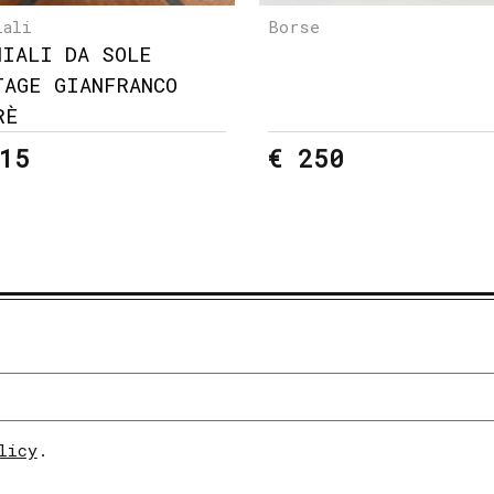
iali
Borse
HIALI DA SOLE
TAGE GIANFRANCO
RÈ
15
€ 250
licy
.