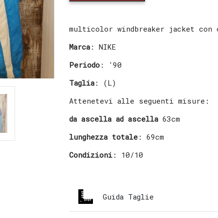
multicolor
windbreaker
Jacket
multicolor windbreaker jacket con 
Nike
quantity
Marca
: NIKE
Periodo
: '90
Taglia
: (L)
Attenetevi alle seguenti misure:
da ascella ad ascella
63cm
lunghezza totale
: 69cm
Condizioni
: 10/10
Guida Taglie